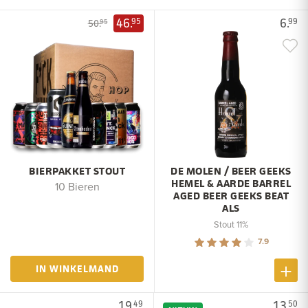
46.
6.
95
99
50.
95
BIERPAKKET STOUT
DE MOLEN / BEER GEEKS
HEMEL & AARDE BARREL
10 Bieren
AGED BEER GEEKS BEAT
ALS
Stout 11%
7.9
IN WINKELMAND
19.
13.
49
50