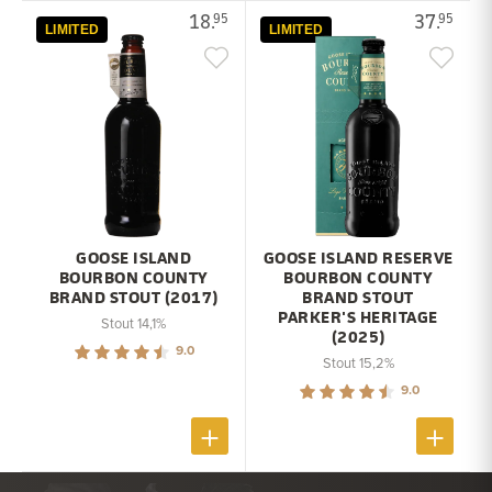
18.
37.
95
95
LIMITED
LIMITED
GOOSE ISLAND
GOOSE ISLAND RESERVE
BOURBON COUNTY
BOURBON COUNTY
BRAND STOUT (2017)
BRAND STOUT
PARKER'S HERITAGE
Stout 14,1%
(2025)
9.0
Stout 15,2%
9.0