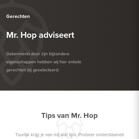
Gerechten
Mr. Hop adviseert
Gekenmerkt door zijn bijzondere
eigenschappen hebben wij hier enkele
gerechten bij geselecteerd.
HEERLIJK BIJ
DESSERT
HEERLIJK BIJ
ZACHTE KAAS
Tips van Mr. Hop
Tuurlijk krijg je van mij wat tips. Probeer onderstaande