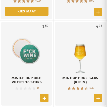
10.0
10.0
KIES MAAT
1.
4.
50
95
MISTER HOP BIER
MR. HOP PROEFGLAS
VILTJES 10 STUKS
(KLEIN)
0
8.5