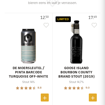
bieren eens en laat je verrassen.
12.
17.
50
49
LIMITED
DE MOERSLEUTEL /
GOOSE ISLAND
PINTA BARCODE
BOURBON COUNTY
TURQUOISE OFF-WHITE
BRAND STOUT (2019)
Stout 14%
Stout 14,7%
8.8
9.0