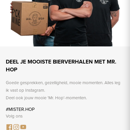
DEEL JE MOOISTE BIERVERHALEN MET MR.
HOP
Goede gesprekken, gezelligheid, mooie momenten. Alles leg
ik vast op Instagram.
Deel ook jouw mooie 'Mr. Hop'-momenten.
#MISTER.HOP
Volg ons