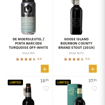
DE MOERSLEUTEL /
GOOSE ISLAND
PINTA BARCODE
BOURBON COUNTY
TURQUOISE OFF-WHITE
BRAND STOUT (2019)
Stout 14%
Stout 14,7%
8.8
9.0
18.
37.
95
95
LIMITED
LIMITED