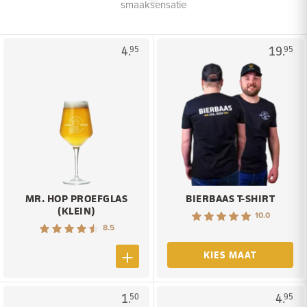
smaaksensatie
4.
19.
95
95
MR. HOP PROEFGLAS
BIERBAAS T-SHIRT
(KLEIN)
10.0
8.5
KIES MAAT
1.
4.
50
95