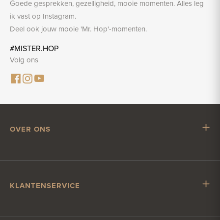
Goede gesprekken, gezelligheid, mooie momenten. Alles leg
ik vast op Instagram.
Deel ook jouw mooie 'Mr. Hop'-momenten.
#MISTER.HOP
Volg ons
OVER ONS
Mr. Hop
Samenwerken met Mr. Hop
Vacatures
KLANTENSERVICE
Impressum
Klantenservice