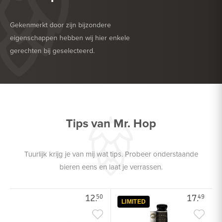
Gekenmerkt door zijn bijzondere
eigenschappen hebben wij hier enkele
gerechten bij geselecteerd.
HEERLIJK BIJ
ROOD VLEES
HEERLIJK BIJ
ZACHTE KAAS
Tips van Mr. Hop
Tuurlijk krijg je van mij wat tips. Probeer onderstaande
bieren eens en laat je verrassen.
12.
17.
50
49
LIMITED