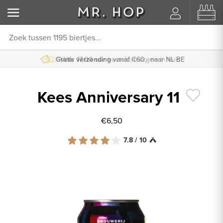
Gratis verzending
Vóór 17:00 uur
besteld, morgen in huis
vanaf €60,- naar NL BE
Kees Anniversary 11
€6,50
7.8 / 10