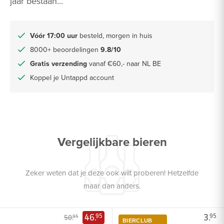
jaar bestaan...
Vóór 17:00 uur
besteld, morgen in huis
8000+ beoordelingen
9.8/10
Gratis verzending
vanaf €60,- naar NL BE
Koppel je Untappd account
Vergelijkbare bieren
Zeker weten dat je deze ook wilt proberen! Hetzelfde
maar dan anders.
46.
3.
95
95
50.
95
BIERCLUB