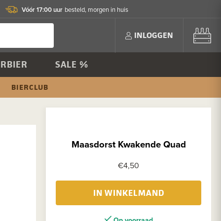
Vóór 17:00 uur
besteld, morgen in huis
INLOGGEN
RBIER
SALE %
BIERCLUB
Maasdorst Kwakende Quad
€4,50
IN WINKELMAND
Op voorraad