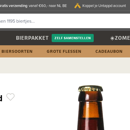
ratis verzending
vanaf €60,- naar NL BE
Koppel je Untappd account
BIERPAKKET
☀️ZOME
ZELF SAMENSTELLEN
BIERSOORTEN
GROTE FLESSEN
CADEAUBON
d