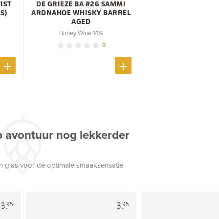
IST
DE GRIEZE BA #26 SAMMI
S)
ARDNAHOE WHISKY BARREL
AGED
Barley Wine 14%
0
p avontuur nog lekkerder
een glas voor de optimale smaaksensatie
3.
3.
95
95