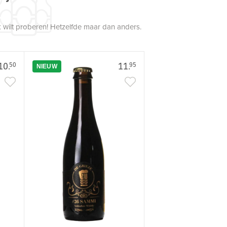
 wilt proberen! Hetzelfde maar dan anders.
10.
11.
50
95
NIEUW