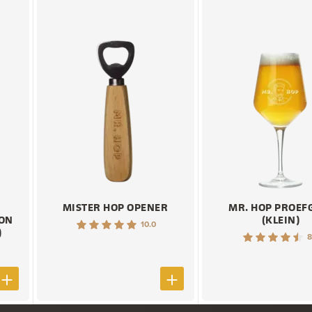
MISTER HOP OPENER
MR. HOP PROEF
ION
(KLEIN)
10.0
)
8