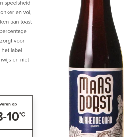
n speelsheid
onker en vol,
ken aan toast
lpercentage
 zorgt voor
 het label
nwijs en niet
veren op
8-10