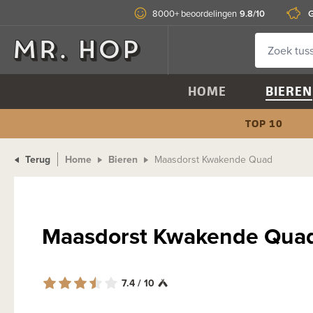
9.8/10
G
8000+ beoordelingen
HOME
BIEREN
TOP 10
Terug
Home
Bieren
Maasdorst Kwakende Quad
Maasdorst Kwakende Qua
7.4 / 10