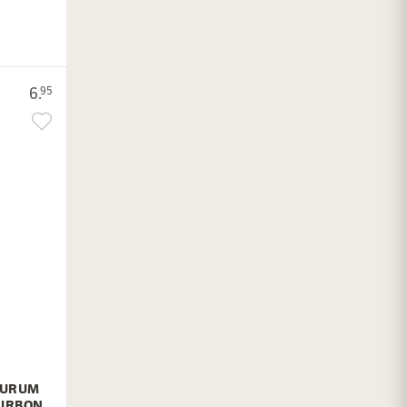
6.
95
TURUM
OURBON