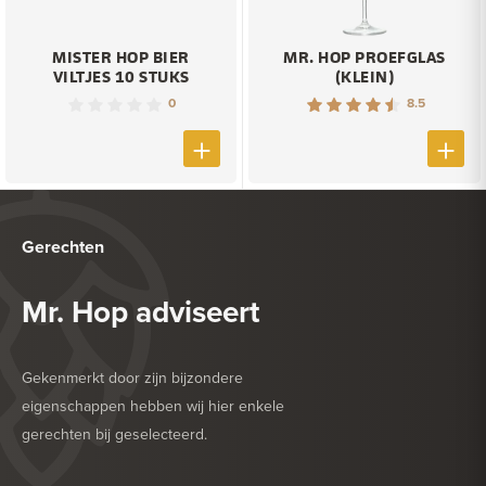
MISTER HOP BIER
MR. HOP PROEFGLAS
VILTJES 10 STUKS
(KLEIN)
0
8.5
Gerechten
Mr. Hop adviseert
Gekenmerkt door zijn bijzondere
eigenschappen hebben wij hier enkele
gerechten bij geselecteerd.
HEERLIJK BIJ
DESSERT
HEERLIJK BIJ