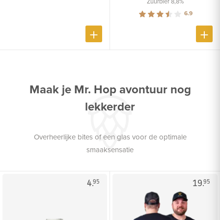
Zuurbier 8,8%
6.9
Maak je Mr. Hop avontuur nog
lekkerder
Overheerlijke bites of een glas voor de optimale
smaaksensatie
4.
19.
95
95