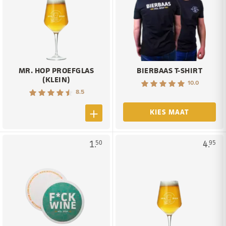
MR. HOP PROEFGLAS
BIERBAAS T-SHIRT
(KLEIN)
10.0
8.5
KIES MAAT
1.
4.
50
95