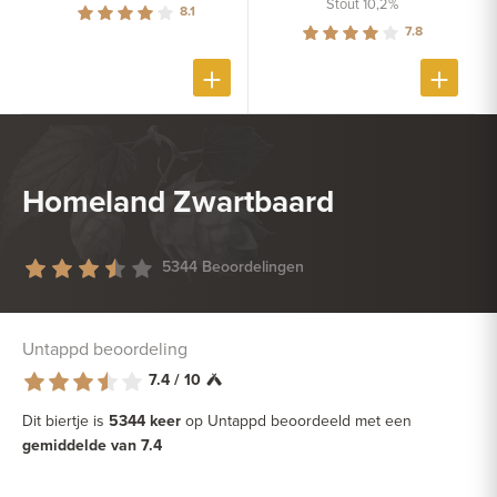
Stout 10,2%
8.1
7.8
Homeland Zwartbaard
5344 Beoordelingen
Untappd beoordeling
7.4 / 10
Dit biertje is
5344 keer
op Untappd beoordeeld met een
gemiddelde van 7.4