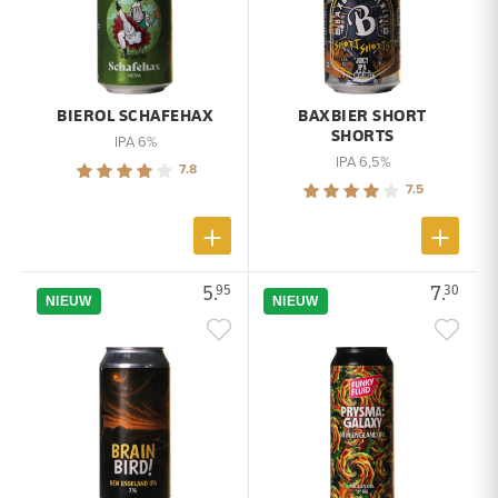
BIEROL SCHAFEHAX
BAXBIER SHORT
SHORTS
IPA 6%
IPA 6,5%
7.8
7.5
5.
7.
95
30
NIEUW
NIEUW