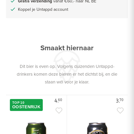
Gratis verzending
vanaf €60,- naar NL BE
Koppel je Untappd account
Smaakt hiernaar
Dit bier is even op. Volgens duizenden Untappd-
drinkers komen deze bieren er het dichtst bij, en die
staan wél voor je klaar.
4.
3.
60
70
TOP 10
OOSTENRIJK