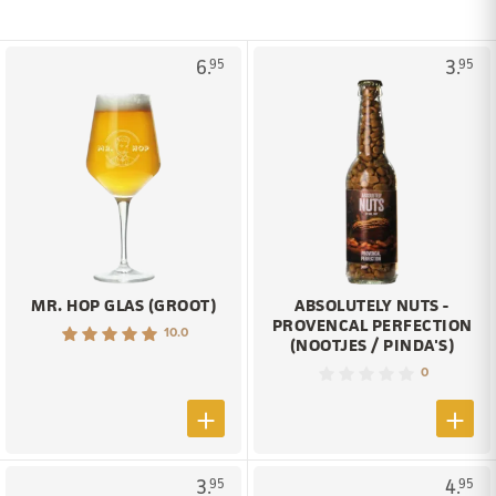
6.
3.
95
95
MR. HOP GLAS (GROOT)
ABSOLUTELY NUTS -
PROVENCAL PERFECTION
10.0
(NOOTJES / PINDA'S)
0
3.
4.
95
95