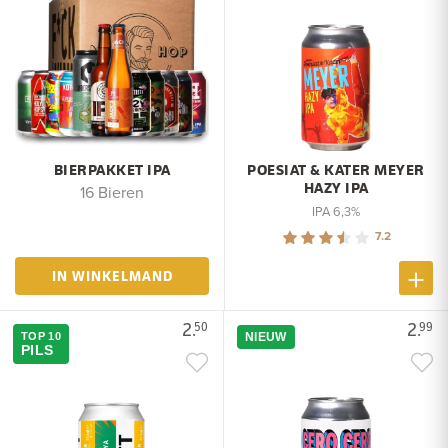
BIERPAKKET IPA
POESIAT & KATER MEYER
HAZY IPA
16 Bieren
IPA 6,3%
7.2
IN WINKELMAND
2.
2.
50
99
TOP 10
NIEUW
PILS