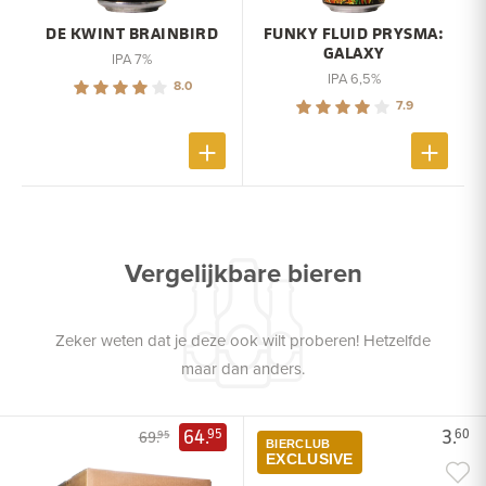
DE KWINT BRAINBIRD
FUNKY FLUID PRYSMA:
GALAXY
IPA 7%
IPA 6,5%
8.0
7.9
Vergelijkbare bieren
Zeker weten dat je deze ook wilt proberen! Hetzelfde
maar dan anders.
64.
3.
95
60
69.
95
BIERCLUB
EXCLUSIVE