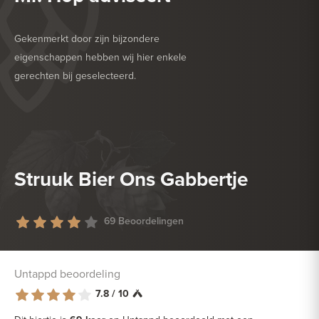
Gekenmerkt door zijn bijzondere
eigenschappen hebben wij hier enkele
gerechten bij geselecteerd.
HEERLIJK BIJ
BARBECUE
HEERLIJK BIJ
DROGE WORST
Struuk Bier Ons Gabbertje
69 Beoordelingen
Untappd beoordeling
7.8 / 10