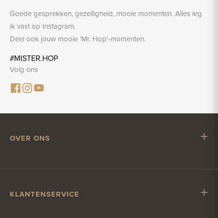
Goede gesprekken, gezelligheid, mooie momenten. Alles leg
ik vast op Instagram.
Deel ook jouw mooie 'Mr. Hop'-momenten.
#MISTER.HOP
Volg ons
OVER ONS
Mr. Hop
Samenwerken met Mr. Hop
Vacatures
KLANTENSERVICE
Impressum