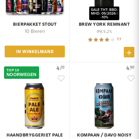
SALE THT: BBD:
MHD: 05/2026 |
-10%
BIERPAKKET STOUT
BREW YORK REMNANT
10 Bieren
IPA 5,2%
7.7
IN WINKELMAND
4.
4.
20
90
TOP 10
NOORWEGEN
HAANDBRYGGERIET PALE
KOMPAAN / DAVO NOISY