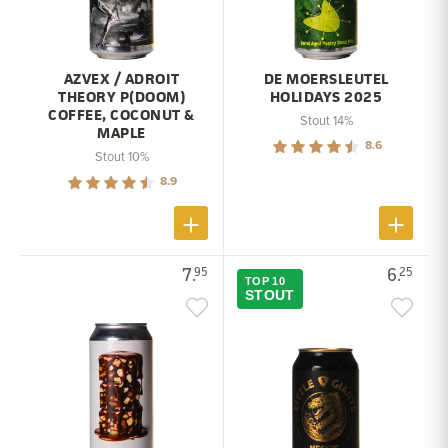
AZVEX / ADROIT
DE MOERSLEUTEL
THEORY P(DOOM)
HOLIDAYS 2025
COFFEE, COCONUT &
Stout 14%
MAPLE
8.6
Stout 10%
8.9
7.
6.
95
25
TOP 10
STOUT