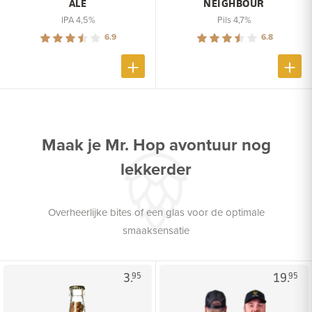
ALE
NEIGHBOUR
IPA 4,5%
Pils 4,7%
6.9
6.8
Maak je Mr. Hop avontuur nog
lekkerder
Overheerlijke bites of een glas voor de optimale
smaaksensatie
3.
19.
95
95