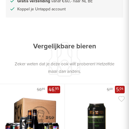
Gratis verzending
vanaf €60,- naar NL BE
Koppel je Untappd account
Vergelijkbare bieren
Zeker weten dat je deze ook wilt proberen! Hetzelfde
maar dan anders.
46.
5.
95
04
50.
5.
95
60