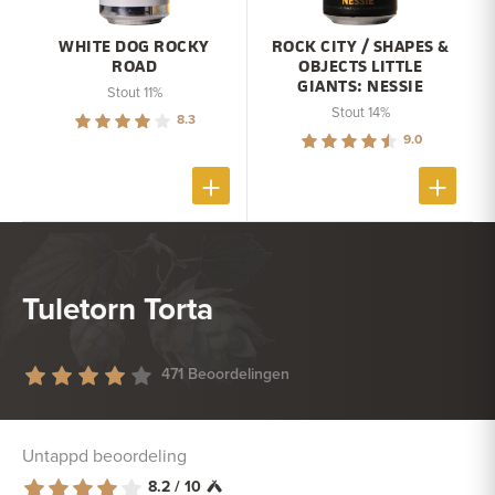
WHITE DOG ROCKY
ROCK CITY / SHAPES &
ROAD
OBJECTS LITTLE
GIANTS: NESSIE
Stout 11%
Stout 14%
8.3
9.0
Tuletorn Torta
471 Beoordelingen
Untappd beoordeling
8.2 / 10