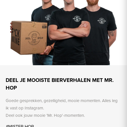
DEEL JE MOOISTE BIERVERHALEN MET MR.
HOP
Goede gesprekken, gezelligheid, mooie momenten. Alles leg
ik vast op Instagram.
Deel ook jouw mooie 'Mr. Hop'-momenten.
#MISTER.HOP