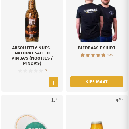
ABSOLUTELY NUTS -
BIERBAAS T-SHIRT
NATURAL SALTED
10.0
PINDA'S (NOOTJES /
PINDA'S)
0
KIES MAAT
1.
4.
50
95