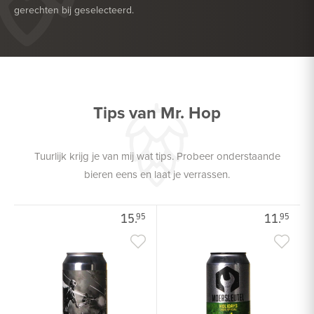
gerechten bij geselecteerd.
HEERLIJK BIJ
BARBECUE
HEERLIJK BIJ
GEFRITUURDE SNACKS
Tips van Mr. Hop
Tuurlijk krijg je van mij wat tips. Probeer onderstaande
bieren eens en laat je verrassen.
15.
11.
95
95