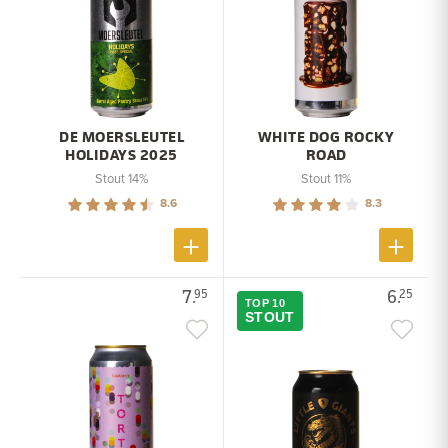
DE MOERSLEUTEL
WHITE DOG ROCKY
HOLIDAYS 2025
ROAD
Stout 14%
Stout 11%
8.6
8.3
7.
6.
95
25
TOP 10
STOUT