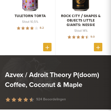
TULETORN TORTA
ROCK CITY / SHAPES &
OBJECTS LITTLE
Stout 10,5%
GIANTS: NESSIE
8.2
Stout 14%
9.0
Azvex / Adroit Theory P(doom)
Coffee, Coconut & Maple
924 Beoordelingen