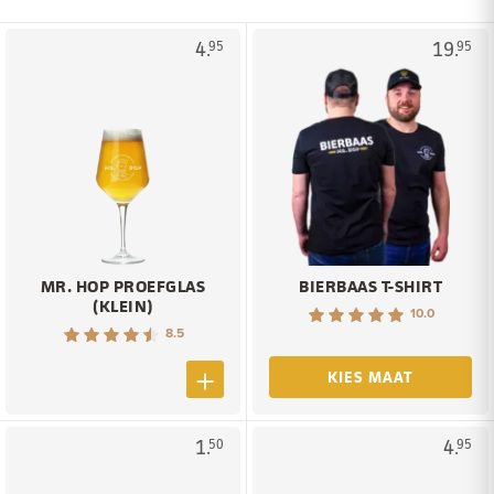
4.
19.
95
95
MR. HOP PROEFGLAS
BIERBAAS T-SHIRT
(KLEIN)
10.0
8.5
KIES MAAT
1.
4.
50
95