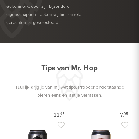
Gekenmerkt door zijn bijzondere
eigenschappen hebben wij hier enkele
gerechten bij geselecteerd.
HEERLIJK BIJ
DESSERT
HEERLIJK BIJ
ZACHTE KAAS
Tips van Mr. Hop
Tuurlijk krijg je van mij wat tips. Probeer onderstaande
bieren eens en laat je verrassen.
11.
7.
95
95